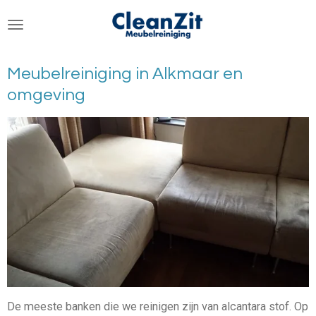
Ga
direct
naar
de
Meubelreiniging in Alkmaar en
hoofdinhoud
omgeving
De meeste banken die we reinigen zijn van alcantara stof. Op